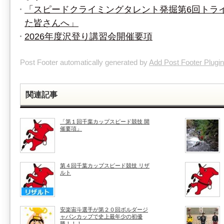
「スピードクライミングタレント発掘第6回トラ
た皆さんへ」
2026年度沢登り講習会開催要項
Post Footer automatically generated by
Add Post Footer Plugin
関連記事
「第１回千葉カップスピード競技 開
催要項」
第４回千葉カップスピード競技 リザ
ルト
安楽宙斗選手が第２０回ボルダージ
ャパンカップで史上最年少の初優
勝！！！