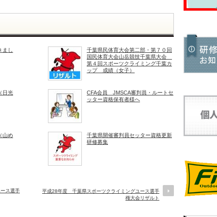
きまし
千葉県民体育大会第二部・第７０回
国民体育大会山岳競技千葉県大会
第４回スポーツクライミング千葉カ
ップ 成績（女子）
（日光
CFA会員 JMSCA審判員・ルートセ
ッター資格保有者様へ
（山め
千葉県開催審判員セッター資格更新
研修募集
ユース選手
平成28年度 千葉県スポーツクライミングユース選手
権大会リザルト