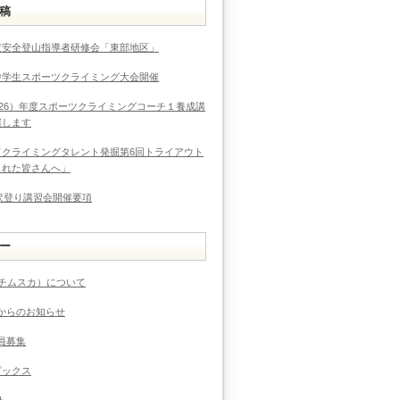
稿
度安全登山指導者研修会「東部地区」
中学生スポーツクライミング大会開催
026）年度スポーツクライミングコーチ１養成講
催します
ドクライミングタレント発掘第6回トライアウト
まれた皆さんへ」
度沢登り講習会開催要項
ー
（チムスカ）について
からのお知らせ
員募集
ピックス
ト