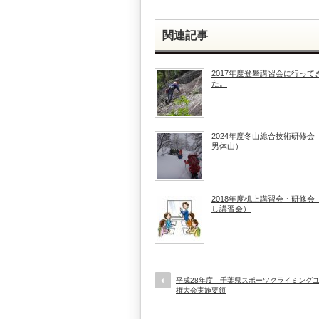
関連記事
2017年度登攀講習会に行って
た。
2024年度冬山総合技術研修会
男体山）
2018年度机上講習会・研修会
し講習会）
平成28年度 千葉県スポーツクライミング
権大会実施要領