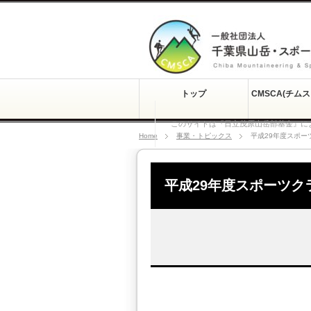
トップ
CMSCA(チム
このサイトは『日立茂原山岳部基金』に
Home
事業・トピックス
平成29年度スポ
平成29年度スポーツ