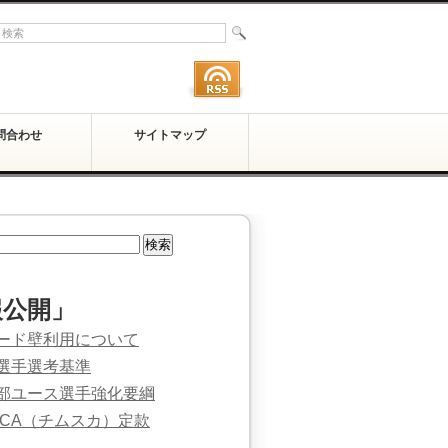
問合わせ
サイトマップ
報公開」
ード壁利用について
選手選考基準
部ユース選手強化要綱
SCA（チムスカ）定款