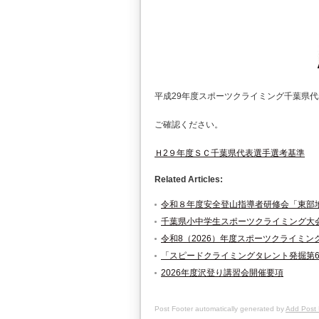
平成29年度スポーツクライミング千葉県
ご確認ください。
Ｈ2９年度ＳＣ千葉県代表選手選考基準
Related Articles:
令和８年度安全登山指導者研修会「東部
千葉県小中学生スポーツクライミング大
令和8（2026）年度スポーツクライミ
「スピードクライミングタレント発掘第
2026年度沢登り講習会開催要項
Post Footer automatically generated by
Add Post 