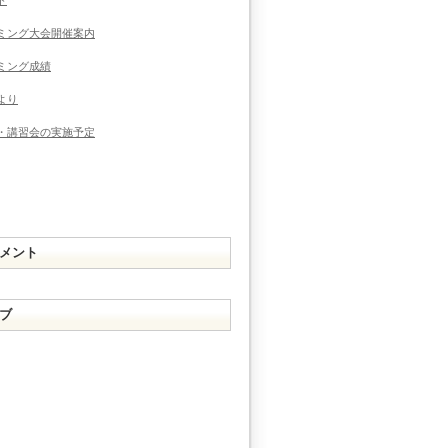
ミング大会開催案内
ミング成績
より
・講習会の実施予定
メント
ブ