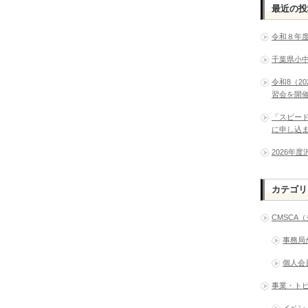
最近の投
令和８年
千葉県小
令和8（2
習会を開
「スピー
に申し込
2026年
カテゴリ
CMSCA
事務局
個人会
事業・ト
イベン