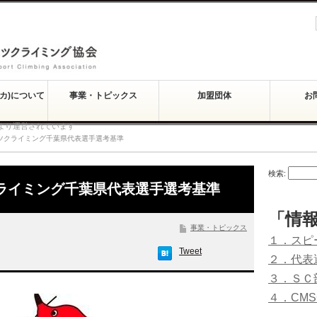
スカ)について
事業・トピックス
加盟団体
お
より運営されています
ーツクライミング千葉県代表選手選考基準
検索:
クライミング千葉県代表選手選考基準
「情
事業・トピックス
１．スピ
Tweet
２．代表
３．ＳＣ
４．CM