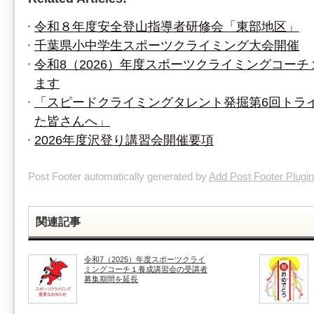
令和８年度安全登山指導者研修会「東部地区」
千葉県小中学生スポーツクライミング大会開催
令和8（2026）年度スポーツクライミングコー
ます
「スピードクライミングタレント発掘第6回トラ
た皆さんへ」
2026年度沢登り講習会開催要項
Post Footer automatically generated by
Add Post Footer Plugin
関連記事
令和7（2025）年度スポーツクライ
ミングコーチ１養成講習会の受講者
募集期間を延長