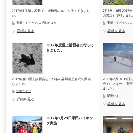
2017年8月26，27日で、湯檜曽の本谷へ行ってきまし
7月8日、9日 20
た。
の岩場）で行いまし
事業・トピックス
,
活動だより
事業・トピックス
,
詳細を見る
詳細を見る
2017年度雪上講習会に行って
きました。
2017年度の雪上講習会をいつもの谷川岳芝倉沢で開催
2017年2月18~
しました。
会で山スキーに 野
ました。
活動だより
活動だより
詳細を見る
詳細を見る
2017年1月29日県民ハイキン
グ実施