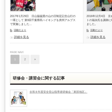
2017年1月29日 日山協協賛の山の日制定記念山行の
2016年12月4日
一環として 第9回千葉県民ハイキングを房州アルプス
トの福永氏を講師に
で実施しました…
ました。
活動だより
活動だより
詳細を見る
詳細を見る
PAGE NAVI
1
2
»
研修会・講習会に関する記事
令和８年度安全登山指導者研修会「東部地区」