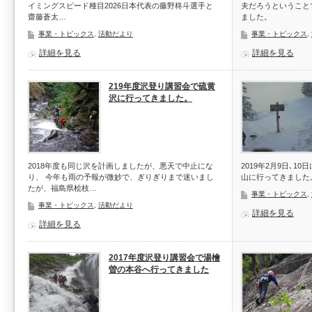
イミングスピード種目2026日本代表の藤野柊斗選手と
夫だろうということ
齋藤蒼太…
ました。
事業・トピックス
,
活動だより
事業・トピックス
,
詳細を見る
詳細を見る
219年度沢登り講習会で硫黄
沢に行ってきました。
2018年度も同じ沢を計画しましたが、悪天で中止にな
2019年2月9日､
り、 今年も雨の予報が微妙で、ぎりぎりまで迷いまし
山に行ってきました
たが、福島県桧枝…
事業・トピックス
,
事業・トピックス
,
活動だより
詳細を見る
詳細を見る
2017年度沢登り講習会で湯檜
曽の本谷へ行ってきました