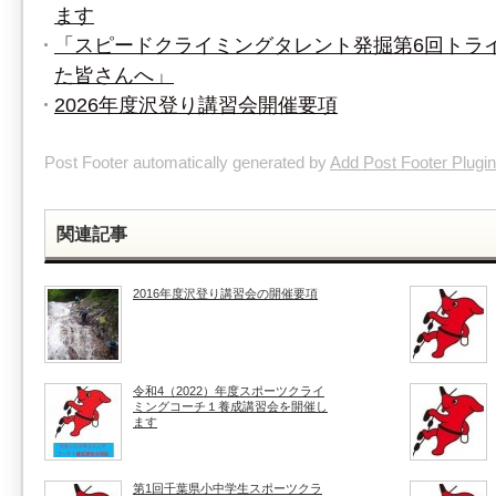
ます
「スピードクライミングタレント発掘第6回トラ
た皆さんへ」
2026年度沢登り講習会開催要項
Post Footer automatically generated by
Add Post Footer Plugin
関連記事
2016年度沢登り講習会の開催要項
令和4（2022）年度スポーツクライ
ミングコーチ１養成講習会を開催し
ます
第1回千葉県小中学生スポーツクラ