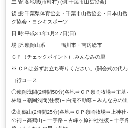
主 管:各地域(市町村) (例:千葉市山岳協会)
後 援:千葉県体育協会・千葉市山岳協会・日本山
グ協会・ヨシキスポーツ
日 時:平成3 1年1月2 7日(日)
場 所.嶺岡山系 鴨川市・南房総市
ＣＰ（チェックポイント）:みんなみの里
※ ＣＰは必ずお立ち寄りください。(開会式の代わ
山行コース
①嶺岡浅間(2時間50分)各地⇒ＣＰ嶺岡牧場⇒主
林道～嶺岡浅間(往復)～白滝不動尊～みんなみの
②高鶴山(2時間25分)各地⇒ＣＰ嶺岡牧場⇒上神
の祠～高鶴山～十字路～古峰ヶ原神社往復～十字