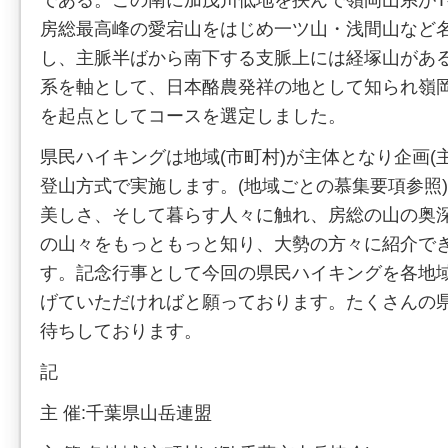
房総最高峰の愛宕山をはじめ一ツ山・浅間山など
し、主脈半ばから南下する支脈上には経塚山があ
系を軸として、日本酪農発祥の地として知られ嶺
を起点としてコースを選定しました。
県民ハイキングは地域(市町村)が主体となり企画(
登山方式で実施します。(地域ごとの慕集要項参照
美しさ、そして暮らす人々に触れ、房総の山の奥
の山々をもっともっと知り、大勢の方々に紹介で
す。記念行事として今回の県民ハイキングを各地
げていただければと願っております。たくさんの
待ちしております。
記
主 催:千葉県山岳連盟