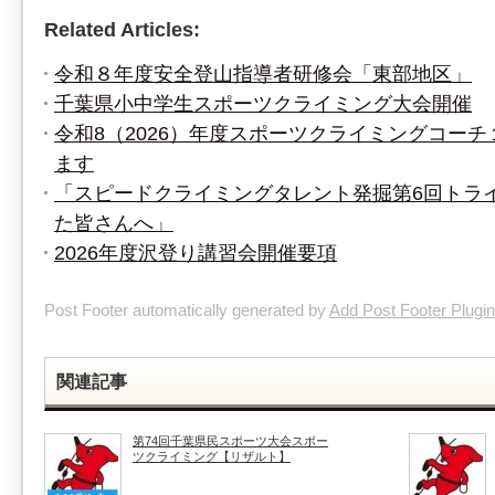
Related Articles:
令和８年度安全登山指導者研修会「東部地区」
千葉県小中学生スポーツクライミング大会開催
令和8（2026）年度スポーツクライミングコー
ます
「スピードクライミングタレント発掘第6回トラ
た皆さんへ」
2026年度沢登り講習会開催要項
Post Footer automatically generated by
Add Post Footer Plugin
関連記事
第74回千葉県民スポーツ大会スポー
ツクライミング【リザルト】