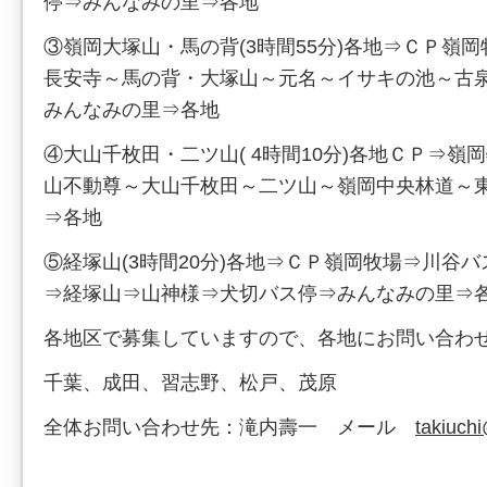
停⇒みんなみの里⇒各地
③嶺岡大塚山・馬の背(3時間55分)各地⇒ＣＰ嶺
長安寺～馬の背・大塚山～元名～イサキの池～古
みんなみの里⇒各地
④大山千枚田・二ツ山( 4時間10分)各地ＣＰ⇒嶺
山不動尊～大山千枚田～二ツ山～嶺岡中央林道～
⇒各地
⑤経塚山(3時間20分)各地⇒ＣＰ嶺岡牧場⇒川谷
⇒経塚山⇒山神様⇒犬切バス停⇒みんなみの里⇒
各地区で募集していますので、各地にお問い合わ
千葉、成田、習志野、松戸、茂原
全体お問い合わせ先：滝内壽一 メール
takiuchi