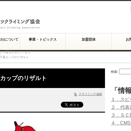
スカ)について
事業・トピックス
加盟団体
お
より運営されています
グ千葉カップのリザルト
検索:
葉カップのリザルト
「情
クライミング成績
１．スピ
２．代表
３．ＳＣ
４．CM