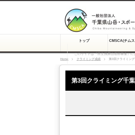
トップ
CMSCA(チム
このサイトは『日立茂原山岳部基金』に
Home
クライミング成績
第3回クライミン
第3回クライミング千