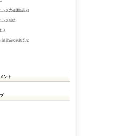
ミング大会開催案内
ミング成績
より
・講習会の実施予定
メント
ブ