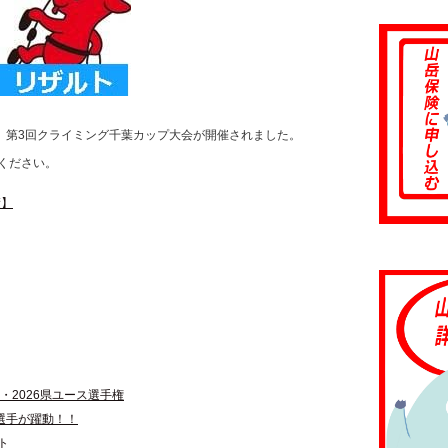
て、第3回クライミング千葉カップ大会が開催されました。
ください。
績】
・2026県ユース選手権
選手が躍動！！
ト