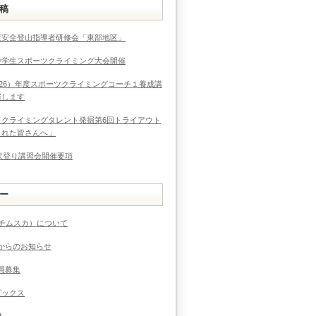
稿
度安全登山指導者研修会「東部地区」
中学生スポーツクライミング大会開催
026）年度スポーツクライミングコーチ１養成講
催します
ドクライミングタレント発掘第6回トライアウト
まれた皆さんへ」
度沢登り講習会開催要項
ー
（チムスカ）について
からのお知らせ
員募集
ピックス
ト