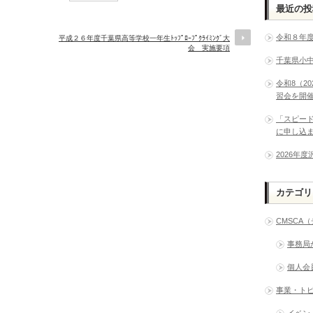
最近の投
令和８年
平成２６年度千葉県高等学校一年生ﾄｯﾌﾟﾛｰﾌﾟｸﾗｲﾐﾝｸﾞ大
会 実施要項
千葉県小
令和8（2
習会を開
「スピー
に申し込
2026年
カテゴリ
CMSCA
事務局
個人会
事業・ト
イベン