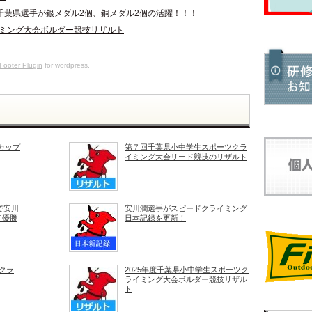
千葉県選手が銀メダル2個、銅メダル2個の活躍！！！
イミング大会ボルダー競技リザルト
Footer Plugin
for wordpress.
カップ
第７回千葉県小中学生スポーツクラ
イミング大会リード競技のリザルト
で安川
安川潤選手がスピードクライミング
初優勝
日本記録を更新！
クラ
2025年度千葉県小中学生スポーツク
ライミング大会ボルダー競技リザル
ト