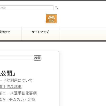
問合わせ
サイトマップ
報公開」
ード壁利用について
選手選考基準
部ユース選手強化要綱
SCA（チムスカ）定款