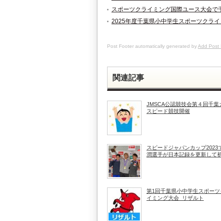
スポーツクライミング国際ユース大会で
2025年度千葉県小中学生スポーツクラ
Post Footer automatically generated by
Add Post 
関連記事
JMSCA公認競技会第４回千葉
スピード競技開催
スピードジャパンカップ2023
潤選手が日本記録を更新して
第1回千葉県小中学生スポーツ
イミング大会_リザルト