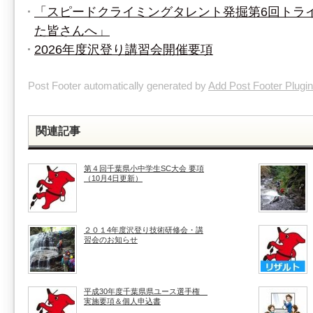
「スピードクライミングタレント発掘第6回トラ
た皆さんへ」
2026年度沢登り講習会開催要項
Post Footer automatically generated by
Add Post Footer Plugin
関連記事
第４回千葉県小中学生SC大会 要項
（10月4日更新）
２０１4年度沢登り技術研修会・講
習会のお知らせ
平成30年度千葉県県ユース選手権
実施要項＆個人申込書