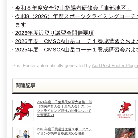
令和８年度安全登山指導者研修会「東部地区」
令和8（2026）年度スポーツクライミングコー
ます
2026年度沢登り講習会開催要項
2026年度 CMSCA山岳コーチ１養成講習会お
2025年度 CMSCA山岳コーチ１養成講習会お
Post Footer automatically generated by
Add Post Footer Plugin
関連記事
2021年度 千葉県民体育大会第二部
（国民体育大会千葉県大会）スポー
ツクライミング競技の開催について
の変更案内
2018年度千葉岳連主催スポーツクラ
イミング指導員養成講習会開催