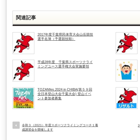
関連記事
2017年度千葉県民体育大会山岳競技
選手名簿（予選競技順）
平成28年度 千葉県スポーツクライ
ミングユース選手権大会実施要領
TOZANfes.2024 in CHIBA(第５９回
全日本登山大会千葉大会) 登山イベ
ント参加者募集
令和３（2021）年度スポーツクライミングコーチ１養
成講習会を開催します