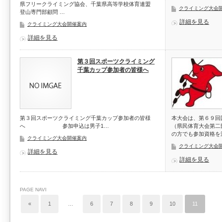
県フリークライミング協会、千葉県高等学校体育連盟
クライミング大会
登山専門部顧問 …
詳細を見る
クライミング大会開催案内
詳細を見る
第３回スポーツクライミング
千葉カップ参加者の皆様へ
第３回スポーツクライミング千葉カップ参加者の皆様
本大会は、第６９回
へ 参加申込は男子1…
（県民体育大会第二
の方でも参加資格を
クライミング大会開催案内
クライミング大会
詳細を見る
詳細を見る
PAGE NAVI
«
1
…
6
7
8
9
10
11