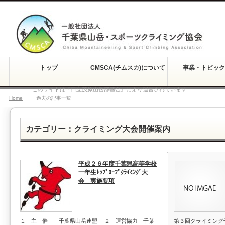
トップ
CMSCA(チムスカ)について
事業・トピック
このサイトは『日立茂原山岳部基金』により運営されています
Home
過去の記事一覧
カテゴリー：クライミング大会開催案内
平成２６年度千葉県高等学校
一年生ﾄｯﾌﾟﾛｰﾌﾟｸﾗｲﾐﾝｸﾞ大
会 実施要項
１ 主 催 千葉県山岳連盟 ２ 運営協力 千葉
第３回クライミング