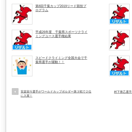
第8回千葉カップ2019リード競技プ
ログラム
平成26年度 千葉県スポーツクライ
ミングユース選手権結果
スピードクライミング全国大会で千
葉県選手が躍動！！
安楽宙斗選手がワールドカップボルダー第３戦で２位
村下善乙選手
に入賞！