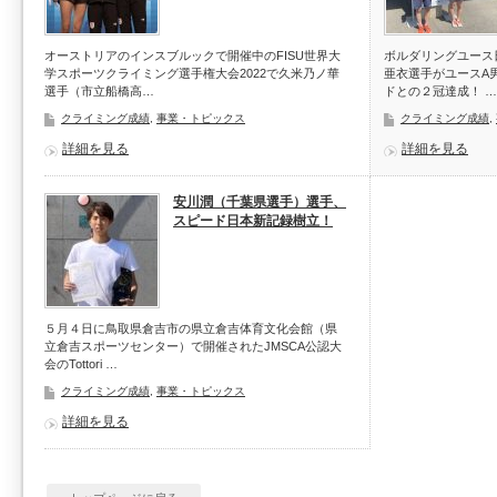
オーストリアのインスブルックで開催中のFISU世界大
ボルダリングユース
学スポーツクライミング選手権大会2022で久米乃ノ華
亜衣選手がユースA
選手（市立船橋高…
ドとの２冠達成！ …
クライミング成績
,
事業・トピックス
クライミング成績
,
詳細を見る
詳細を見る
安川潤（千葉県選手）選手、
スピード日本新記録樹立！
５月４日に鳥取県倉吉市の県立倉吉体育文化会館（県
立倉吉スポーツセンター）で開催されたJMSCA公認大
会のTottori …
クライミング成績
,
事業・トピックス
詳細を見る