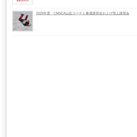
2025年度 CMSCA山岳コーチ１養成講習会および雪上講習会