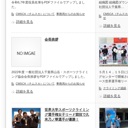
令和6,7年度役員名簿をPDFファイルでアップしまし
組織図 組織図ダウ
た。
社団法人千葉県…
CMSCA（チムスカ）について
,
事務局からのお知らせ
CMSCA（チムス
せ
詳細を見る
詳細を見る
会長挨拶
2022年度 一般社団法人千葉県山岳・スポーツクライミ
５月１４，１５日に
ング協会会長挨拶をPDFファイルでアップしました。
グセンターで開催さ
ース世界選手権リー
CMSCA（チムスカ）について
,
事務局からのお知らせ
クライミング成績
,
詳細を見る
詳細を見る
世界大学スポーツクライミン
グ選手権女子リード競技で久
米乃ノ華選手が優勝！