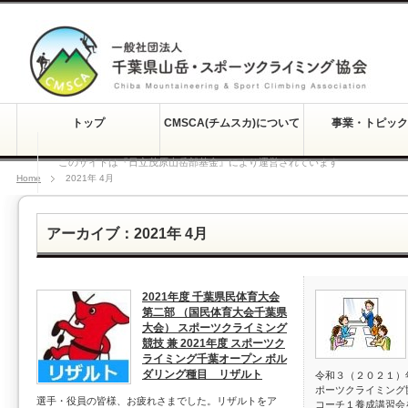
トップ
CMSCA(チムスカ)について
事業・トピック
このサイトは『日立茂原山岳部基金』により運営されています
Home
2021年 4月
アーカイブ：2021年 4月
2021年度 千葉県民体育大会
第二部 （国民体育大会千葉県
大会） スポーツクライミング
競技 兼 2021年度 スポーツク
ライミング千葉オープン ボル
ダリング種目 リザルト
令和３（２０２１）
ポーツクライミング
選手・役員の皆様、お疲れさまでした。リザルトをア
コーチ１養成講習会