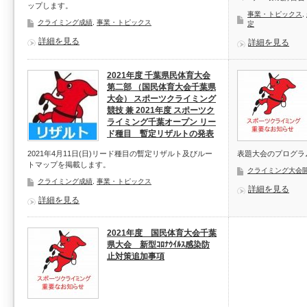
ップします。
事業・トピックス
,
クライミング成績
,
事業・トピックス
定
詳細を見る
詳細を見る
2021年度 千葉県民体育大会
第二部 （国民体育大会千葉県
大会） スポーツクライミング
競技 兼 2021年度 スポーツク
ライミング千葉オープン リー
ド種目 暫定リザルトの発表
2021年4月11日(日)リード種目の暫定リザルト及びルー
表題大会のプログラ
トマップを掲載します。
クライミング大会
クライミング成績
,
事業・トピックス
詳細を見る
詳細を見る
2021年度 国民体育大会千葉
県大会 新型ｺﾛﾅｳｲﾙｽ感染防
止対策追加事項