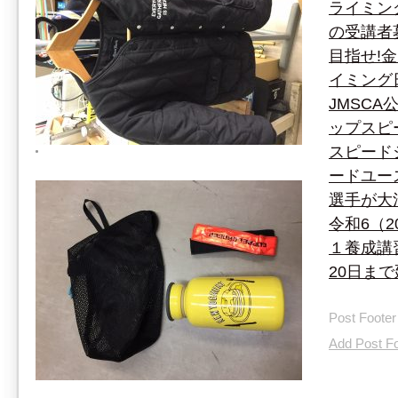
ライミン
の受講者
目指せ!
イミング
JMSC
ップスピ
スピード
ードユー
選手が大
令和6（2
１養成講
20日ま
Post Footer
Add Post Fo