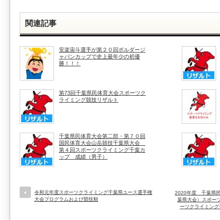
関連記事
安楽宙斗選手が第２０回ボルダージ
ャパンカップで史上最年少の初優
勝！！！
第73回千葉県民体育大会スポーツク
ライミング競技リザルト
千葉県民体育大会第二部・第７０回
国民体育大会山岳競技千葉県大会
第４回スポーツクライミング千葉カ
ップ 成績（男子）
令和元年度スポーツクライミング千葉県ユース選手権
2020年度 千葉
大会プログラムおよび競技順
葉県大会）スポーツ
ーツクライミング