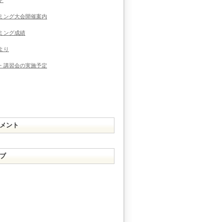
ミング大会開催案内
ミング成績
より
・講習会の実施予定
メント
ブ