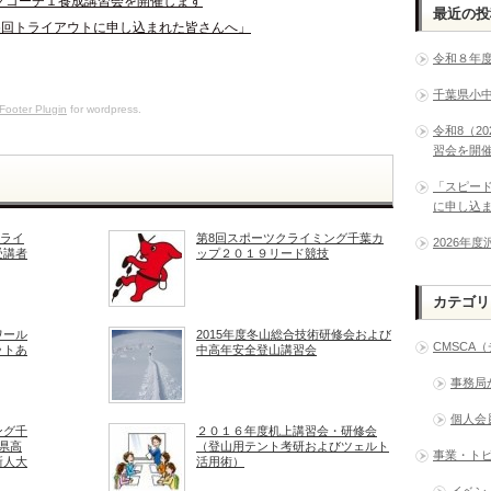
ングコーチ１養成講習会を開催します
最近の投
6回トライアウトに申し込まれた皆さんへ」
令和８年
千葉県小
Footer Plugin
for wordpress.
令和8（2
習会を開
「スピー
に申し込
クライ
第8回スポーツクライミング千葉カ
2026年
受講者
ップ２０１９リード競技
カテゴリ
ワール
2015年度冬山総合技術研修会および
CMSCA
トあ
中高年安全登山講習会
事務局
個人会
ング千
２０１６年度机上講習会・研修会
県高
（登山用テント考研およびツェルト
事業・ト
新人大
活用術）
イベン