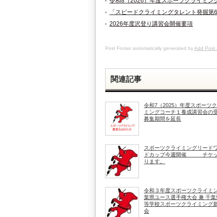
令和8（2026）年度スポーツクライミ
「スピードクライミングタレント発掘第
2026年度沢登り講習会開催要項
Post Footer automatically generated by
Add Post 
関連記事
令和7（2025）年度スポーツ
ミングコーチ１養成講習会の
募集期間を延長
スポーツクライミングリード
ドカップ今週開催 チケッ
ります。
令和３年度スポーツクライミ
葉県ユース選手権大会 兼 千葉
等学校スポーツクライミング
会