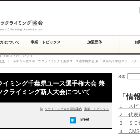
スカ)について
事業・トピックス
加盟団体
お
より運営されています
クス
令和５年度スポーツクライミング千葉県ユース選手権大会 兼 千葉県高等学校スポーツク
検索:
ライミング千葉県ユース選手権大会 兼
ツクライミング新人大会について
「情
１．スピ
クライミング大会開催案内
,
事業・トピックス
２．代表
Tweet
３．ＳＣ
４．CM