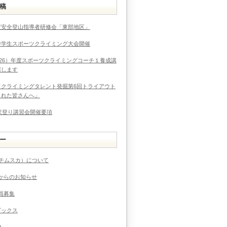
稿
度安全登山指導者研修会「東部地区」
中学生スポーツクライミング大会開催
026）年度スポーツクライミングコーチ１養成講
催します
ドクライミングタレント発掘第6回トライアウト
まれた皆さんへ」
度沢登り講習会開催要項
ー
（チムスカ）について
からのお知らせ
員募集
ピックス
ト