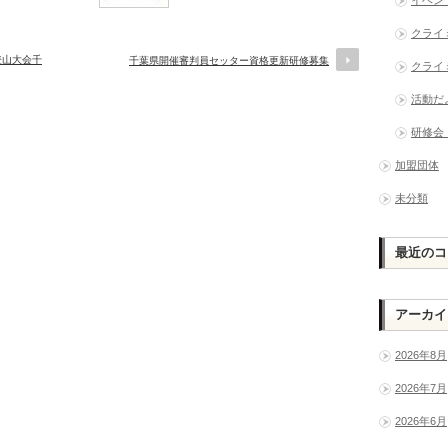
クライ
日本登山大会千
千葉県開催審判員セッター資格更新研修募集
クライ
活動だ
研修会
加盟団体
未分類
最近のコ
アーカイ
2026年8月
2026年7月
2026年6月