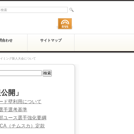
問合わせ
サイトマップ
ライミング新人大会について
報公開」
ード壁利用について
選手選考基準
部ユース選手強化要綱
SCA（チムスカ）定款