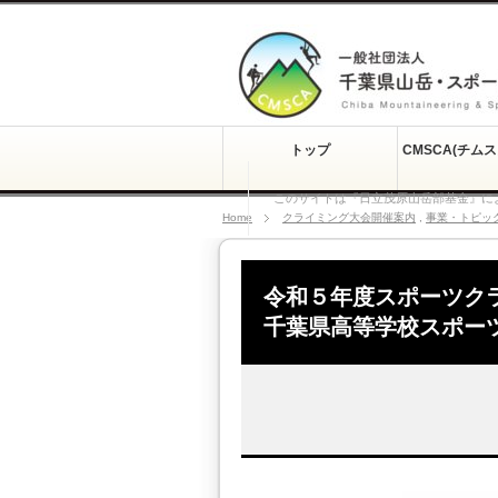
トップ
CMSCA(チム
このサイトは『日立茂原山岳部基金』に
Home
クライミング大会開催案内
,
事業・トピッ
令和５年度スポーツク
千葉県高等学校スポー