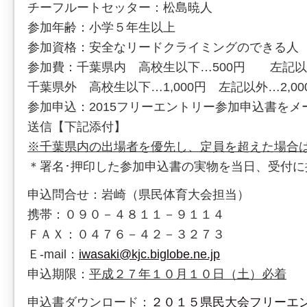
チーフルートセッター：松島暁人
参加年齢：小学５年生以上
参加資格：安全なリードクライミングのできる人
参加費：千葉県内 高校生以下…500円 左記以外
千葉県外 高校生以下…1,000円 左記以外…2,00
参加申込：2015フリーエントリー参加申込書を
送信【下記添付】
※千葉県内の出場者を優先し、定員を超えた場合
＊署名･押印した参加申込書の実物を当日、受付に
申込問合せ：岩崎（県民体育大会担当）
携帯：０９０－４８１１－９１１４
ＦＡＸ：０４７６－４２－３２７３
Ｅ-mail：
iwasaki@kjc.biglobe.ne.jp
申込期限：
平成２７年１０月１０日（土）必着
申込書ダウンロード：
２０１５県民大会フリーエ