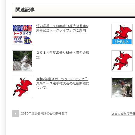
関連記事
竹内洋岳 8000m峰14座完全登頂5
周年記念トークライブ」のご案内
２０１４年度沢登り研修・講習会報
告
令和2年度スポーツクライミング千
葉県ユース選手権大会の延期開催に
ついて
2015年度沢登り講習会の開催要項
２０１５年度千