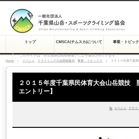
トップ
CMSCA(チムスカ)について
事業・トピック
このサイトは『日立茂原山岳部基金』により運営されています
Home
イベント
,
クライミング大会開催案内
,
事業・トピックス
２０１５年度千葉県
２０１５年度千葉県民体育大会山岳競技 
エントリー】
イベント
,
クライ