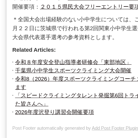
開催要項：
２０１５県民大会フリーエントリー要
＊全国大会出場経験のない小中学生については、
月２２日に茨城県で行われる第2回関東小中学生
大会県代表選手選考の参考資料とします。
Related Articles:
令和８年度安全登山指導者研修会「東部地区」
千葉県小中学生スポーツクライミング大会開催
令和8（2026）年度スポーツクライミングコー
ます
「スピードクライミングタレント発掘第6回トラ
た皆さんへ」
2026年度沢登り講習会開催要項
Post Footer automatically generated by
Add Post Footer Plugin