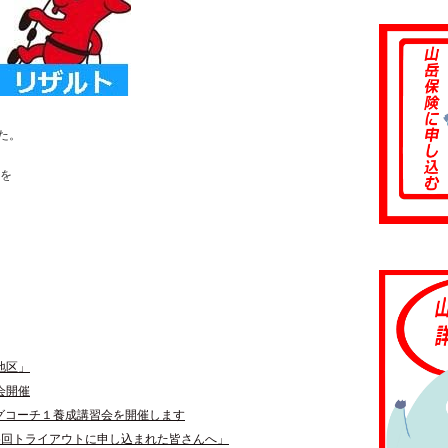
た。
トを
地区」
会開催
ングコーチ１養成講習会を開催します
6回トライアウトに申し込まれた皆さんへ」