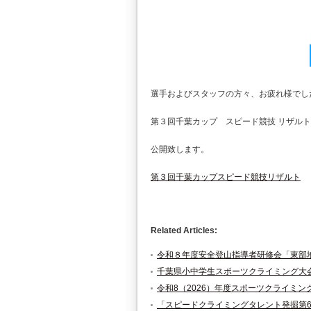
選手およびスタッフの方々、お疲れ様でし
第３回千葉カップ スピード競技 リザル
公開致します。
第３回千葉カップスピード競技リザルト
Related Articles:
令和８年度安全登山指導者研修会「東部
千葉県小中学生スポーツクライミング大
令和8（2026）年度スポーツクライミ
「スピードクライミングタレント発掘第