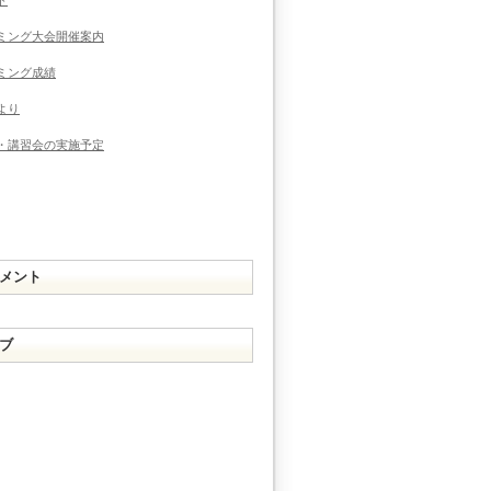
ミング大会開催案内
ミング成績
より
・講習会の実施予定
メント
ブ