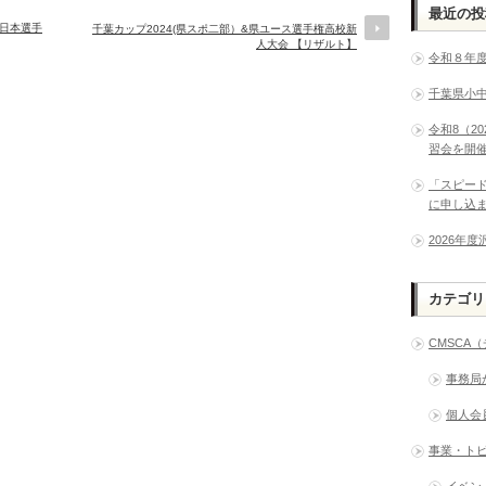
最近の投
日本選手
千葉カップ2024(県スポ二部）&県ユース選手権高校新
人大会 【リザルト】
令和８年
千葉県小
令和8（2
習会を開
「スピー
に申し込
2026年
カテゴリ
CMSCA
事務局
個人会
事業・ト
イベン