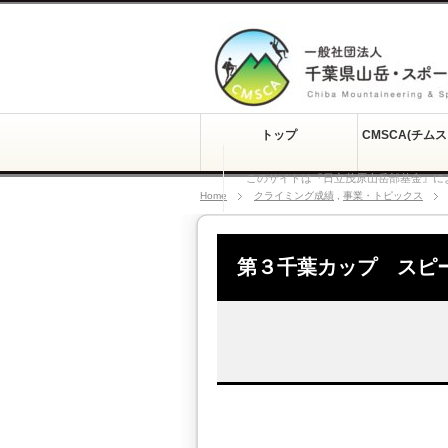
トップ
CMSCA(チム
このサイトは『日立茂原山岳部基金』に
Home
クライミング成績
,
事業・トピックス
第３千葉カップ スピ