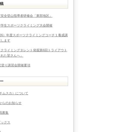
稿
度安全登山指導者研修会「東部地区」
中学生スポーツクライミング大会開催
026）年度スポーツクライミングコーチ１養成講
催します
ドクライミングタレント発掘第6回トライアウト
まれた皆さんへ」
度沢登り講習会開催要項
ー
（チムスカ）について
からのお知らせ
員募集
ピックス
ト