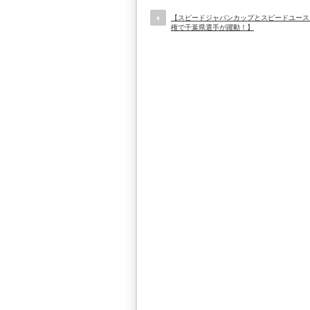
【スピードジャパンカップとスピードユース
権で千葉県選手が躍動！】