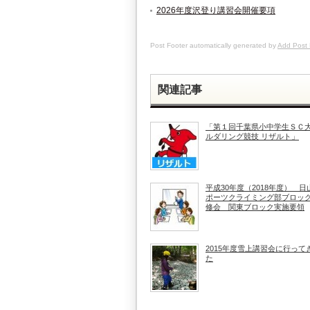
2026年度沢登り講習会開催要項
Post Footer automatically generated by
Add Post 
関連記事
「第１回千葉県小中学生ＳＣ
ルダリング競技 リザルト」
平成30年度（2018年度） 日
ポーツクライミング部ブロッ
修会 関東ブロック実施要領
2015年度雪上講習会に行って
た