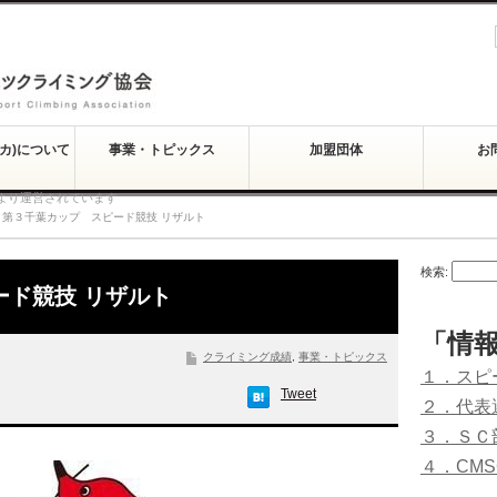
スカ)について
事業・トピックス
加盟団体
お
より運営されています
第３千葉カップ スピード競技 リザルト
検索:
ード競技 リザルト
「情
クライミング成績
,
事業・トピックス
１．スピ
Tweet
２．代表
３．ＳＣ
４．CM