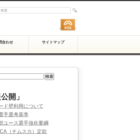
問合わせ
サイトマップ
報公開」
ード壁利用について
選手選考基準
部ユース選手強化要綱
SCA（チムスカ）定款