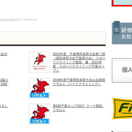
Footer Plugin
for wordpress.
大会ボ
2021年度 千葉県民体育大会第二部
（国民体育大会千葉県大会） スポー
ツクライミング競技 兼 2021年
度 スポーツクライミング千葉オー
プン
山協ス
2018年度千葉県民体育大会山岳競技
ク別研
リザルト（リードクライミング）
きまし
第6回千葉カップ2017_リード競技_
リザルト