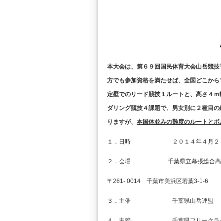
本大会は、第６９回国民体育大会山岳競技
方でも参加資格を満たせば、全国どこから
定壁でのリード競技１ルートと、高さ４ｍ
ダリング競技４課題で、男女別に２種目の
りますが、
本国体並みの難度のルートとボ
１．日時 ２０１４年４月２０日（日
２．会場 千葉県立幕張総合高等学
〒261- 0014 千葉市美浜区若葉3-1-6
３．主催 千葉県山岳連盟
４．主管 千葉県フリークライ