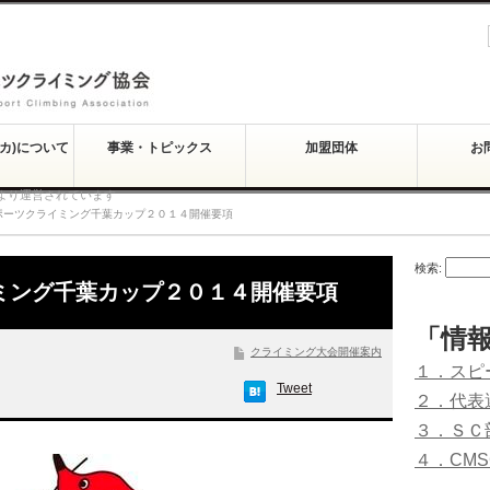
スカ)について
事業・トピックス
加盟団体
お
より運営されています
ポーツクライミング千葉カップ２０１４開催要項
検索:
ミング千葉カップ２０１４開催要項
「情
クライミング大会開催案内
１．スピ
Tweet
２．代表
３．ＳＣ
４．CM