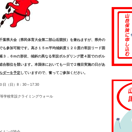
千葉県大会（県民体育大会第二部山岳競技）を兼ねますが、県外の
でも参加可能です。高さ１５ｍ平均傾斜度１２０度の常設リード固
幅３．６mの形状、傾斜の異なる常設ボルダリング壁４面でのボル
総合順位を競います。本国体においても一日で２種目実施の日があ
ルダーを予定
していますので、奮ってご参加ください。
）8：30～17:30
校常設クライミングウォール
ミング協会