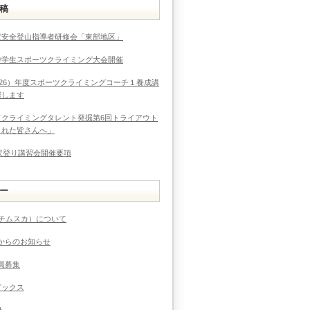
稿
度安全登山指導者研修会「東部地区」
中学生スポーツクライミング大会開催
026）年度スポーツクライミングコーチ１養成講
催します
ドクライミングタレント発掘第6回トライアウト
まれた皆さんへ」
度沢登り講習会開催要項
ー
（チムスカ）について
からのお知らせ
員募集
ピックス
ト