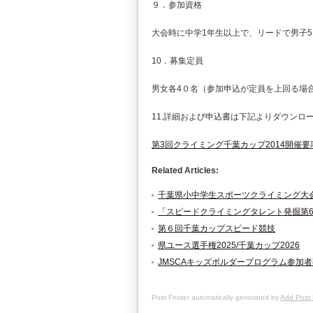
９．参加資格
大会時に中学1年生以上で、リードで男子5.
10．募集定員
男女各4０名（参加申込が定員を上回る場
11.詳細および申込書は下記よりダウンロ
第3回クライミング千葉カップ2014開催要
Related Articles:
千葉県小中学生スポーツクライミング大
「スピードクライミングタレント発掘第
第６回千葉カップスピード競技
県ユース選手権2025/千葉カップ2026
JMSCAキッズボルダープログラム参加
Post Footer automatically generated by
Add Post 