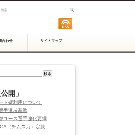
問合わせ
サイトマップ
報公開」
ード壁利用について
選手選考基準
部ユース選手強化要綱
SCA（チムスカ）定款