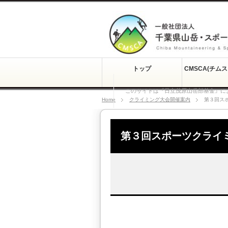
トップ
CMSCA(チム
このサイトは『日立茂原山岳部基金』に
Home
クライミング大会開催案内
第３回ス
第３回スポーツクライ