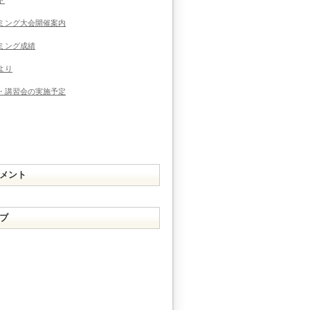
ミング大会開催案内
ミング成績
より
・講習会の実施予定
メント
ブ