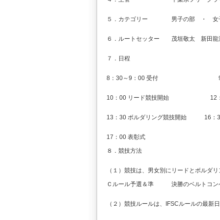
５．カテゴリー 男子の部 ・ 女
６．ルートセッター 茂垣敬太 新田龍
７．日程
8：30～9：00 受付 9：30
10：00 リード競技開始 12：3
13：30 ボルダリング競技開始 16：
17：00 表彰式
８．競技方法
（１）競技は、男女別にリードとボルダリ
Ｃルール予選＆準 決勝のベルトコン
（２）競技ルールは、IFSCルールの最新