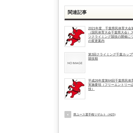
関連記事
2021年度 千葉県民体育大会
（国民体育大会千葉県大会）
ツクライミング競技の開催に
の変更案内
第3回クライミング千葉カップ
競技順
平成26年度第64回千葉県民体
実施要領（フリーエントリー
技）
県ユース選手権リザルト（H25)