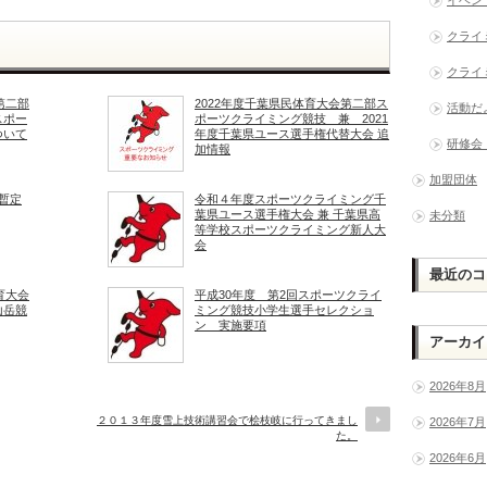
クライ
クライ
第二部
2022年度千葉県民体育大会第二部ス
活動だ
スポー
ポーツクライミング競技 兼 2021
ついて
年度千葉県ユース選手権代替大会 追
研修会
加情報
加盟団体
暫定
令和４年度スポーツクライミング千
葉県ユース選手権大会 兼 千葉県高
未分類
等学校スポーツクライミング新人大
会
最近のコ
育大会
平成30年度 第2回スポーツクライ
山岳競
ミング競技小学生選手セレクショ
ン 実施要項
アーカイ
2026年8月
２０１３年度雪上技術講習会で桧枝岐に行ってきまし
2026年7月
た。
2026年6月