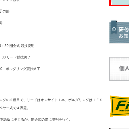
子の部
海
 開会式 競技説明
0 リード競技終了
30 ボルダリング競技終了
ングの２種目で、リードはオンサイト１本、ボルダリングはＩＦＳ
ベヤー式で４課題。
日本語版に準じるが、開会式の際に説明を行う。