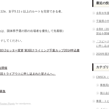
最近の投
12a、女子5.11ｃ以上のルートを完登できる者。
令和８年
千葉県小
令和8（2
合は、国体県予選の部の出場者を優先して先着順）
習会を開
ードしてください。
「スピー
に申し込
項3 2セッター変更
第3回クライミング千葉カップ2014申込書
2026年
カテゴリ
会開催
6回トライアウトに申し込まれた皆さんへ」
CMSCA
事務局
者募集
個人会
事業・ト
Footer Plugin
for wordpress.
イベン