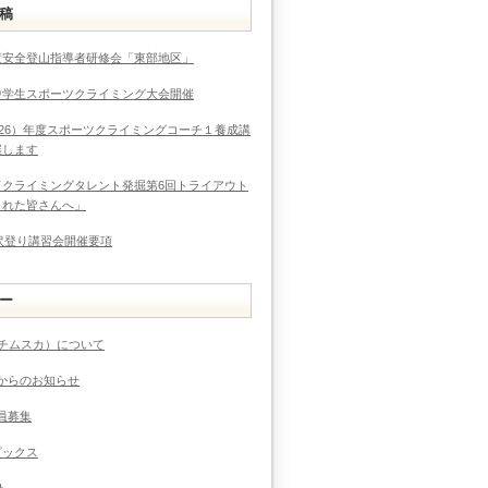
稿
度安全登山指導者研修会「東部地区」
中学生スポーツクライミング大会開催
026）年度スポーツクライミングコーチ１養成講
催します
ドクライミングタレント発掘第6回トライアウト
まれた皆さんへ」
度沢登り講習会開催要項
ー
（チムスカ）について
からのお知らせ
員募集
ピックス
ト