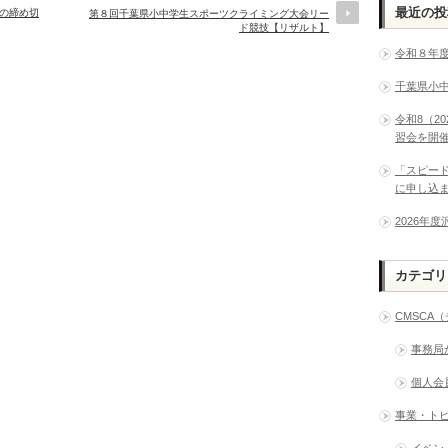
最近の投
会の締め切
第８回千葉県小中学生スポーツクライミング大会リー
ド競技【リザルト】
令和８年
千葉県小
令和8（2
習会を開
「スピー
に申し込
2026年
カテゴリ
CMSCA
事務局
個人会
事業・ト
イベン