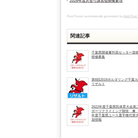
2026年度沢登り講習会開催要項
Post Footer automatically generated by
Add Post 
関連記事
千葉県開催審判員セッター資
研修募集
第8回2019ボルダリング千葉
リザルト
2022年度千葉県民体育大会第
ポーツクライミング競技 兼 2
年度千葉県ユース選手権代替大
加情報