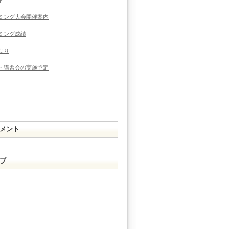
ミング大会開催案内
ミング成績
より
・講習会の実施予定
メント
ブ