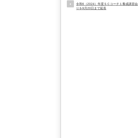
令和6（2024）年度ＳＣコーチ１養成講習
りを9月20日まで延長