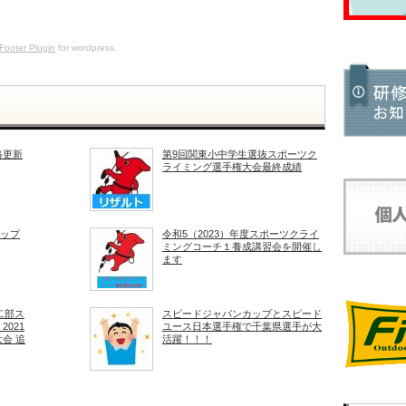
Footer Plugin
for wordpress.
格更新
第9回関東小中学生選抜スポーツク
ライミング選手権大会最終成績
カップ
令和5（2023）年度スポーツクライ
ミングコーチ１養成講習会を開催し
ます
二部ス
スピードジャパンカップとスピード
021
ユース日本選手権で千葉県選手が大
会 追
活躍！！！