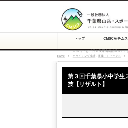
トップ
CMSCA(チム
このサイトは『日立茂原山岳部基金』に
Home
クライミング成績
,
事業・トピックス
第３回千葉県小中学生
技【リザルト】