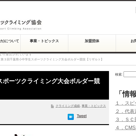
スカ)について
事業・トピックス
加盟団体
お
より運営されています
第３回千葉県小中学生スポーツクライミング大会ボルダー競技【リザルト】
検索:
スポーツクライミング大会ボルダー競
「情
１．スピ
クライミング成績
,
事業・トピックス
２．代表
Tweet
３．ＳＣ
４．CM