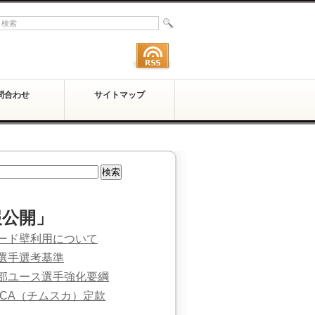
問合わせ
サイトマップ
報公開」
ード壁利用について
選手選考基準
部ユース選手強化要綱
SCA（チムスカ）定款