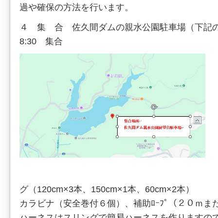
過や確保の方法を行います。
４ 集 合 佐久間ダムの親水公園駐車場（下記の
8:30 集合
グ（120cm×3本、150cm×1本、60cm×2本）
カラビナ（安全巻付６個）、補助ﾛｰﾌﾟ（２０ｍま
ハーネスはスリングで簡易ハーネスを作りますの