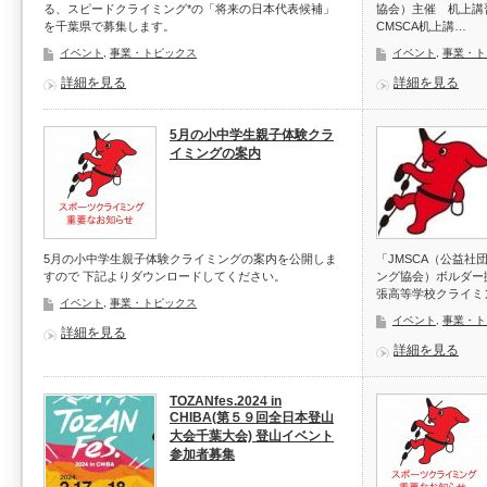
る、スピードクライミング*の「将来の日本代表候補」
協会）主催 机上講習
を千葉県で募集します。
CMSCA机上講…
イベント
,
事業・トピックス
イベント
,
事業・ト
詳細を見る
詳細を見る
5月の小中学生親子体験クラ
イミングの案内
5月の小中学生親子体験クライミングの案内を公開しま
「JMSCA（公益
すので 下記よりダウンロードしてください。
ング協会）ボルダー
張高等学校クライミ
イベント
,
事業・トピックス
イベント
,
事業・ト
詳細を見る
詳細を見る
TOZANfes.2024 in
CHIBA(第５９回全日本登山
大会千葉大会) 登山イベント
参加者募集