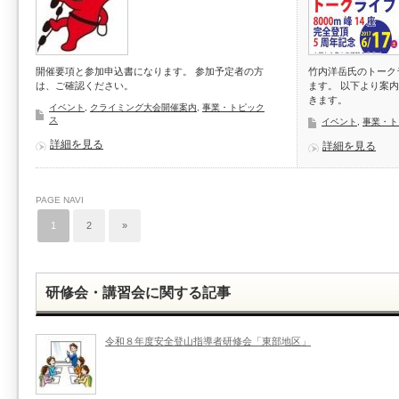
開催要項と参加申込書になります。 参加予定者の方
竹内洋岳氏のトーク
は、ご確認ください。
ます。 以下より案
きます。
イベント
,
クライミング大会開催案内
,
事業・トピック
ス
イベント
,
事業・ト
詳細を見る
詳細を見る
PAGE NAVI
1
2
»
研修会・講習会に関する記事
令和８年度安全登山指導者研修会「東部地区」