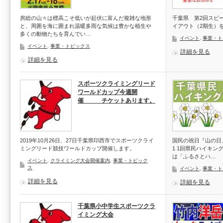
房総の山々は標高こそ低いが起伏に富んだ複雑な地形
千葉県 第2回スピ
と、周囲を海に囲まれ温暖多雨な気候は豊かな植生や
イアウト（2期生）
多くの動物たちを育んでい…
イベント
,
事業・ト
イベント
,
事業・トピックス
詳細を見る
詳細を見る
スポーツクライミングリード
ワールドカップ今週開
催 チケットあります。
2019年10月26日、27日千葉県印西市でスポーツクライ
国民の祝日『山の日
ミングリード競技ワールドカップ開催します。
1 1回県民ハイキン
は「ふるさとハ…
イベント
,
クライミング大会開催案内
,
事業・トピック
ス
イベント
,
事業・ト
詳細を見る
詳細を見る
千葉県小中学生スポーツクラ
イミング大会