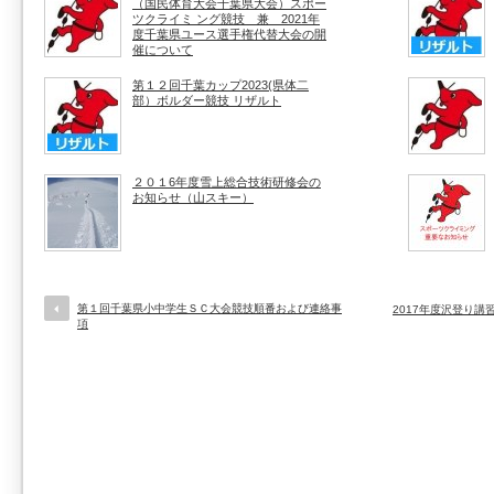
（国民体育大会千葉県大会）スポー
ツクライミ ング競技 兼 2021年
度千葉県ユース選手権代替大会の開
催について
第１２回千葉カップ2023(県体二
部）ボルダー競技 リザルト
２０１6年度雪上総合技術研修会の
お知らせ（山スキー）
第１回千葉県小中学生ＳＣ大会競技順番および連絡事
2017年度沢登り
項